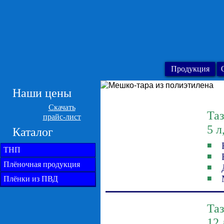
Продукция
Наши цены
Скачать
Та
прайс-лист
5 л
Каталог
■
ТНП
■
Плёночная продукция
■
■
Плёнки из ПВД
Та
12 