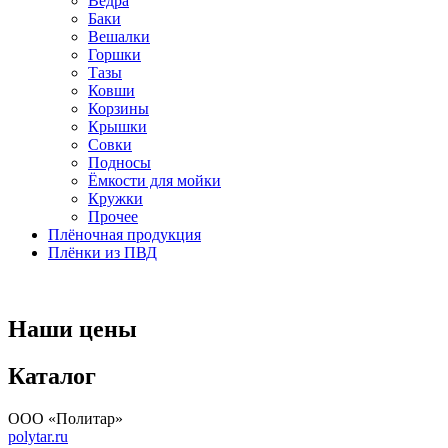
Вёдра
Баки
Вешалки
Горшки
Тазы
Ковши
Корзины
Крышки
Совки
Подносы
Ёмкости для мойки
Кружки
Прочее
Плёночная продукция
Плёнки из ПВД
Наши цены
Каталог
ООО «Политар»
polytar.ru