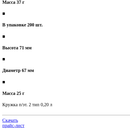
Масса 37 г
■
В упаковке 200 шт.
■
Высота 71 мм
■
Диаметр 67 мм
■
Масса 25 г
Кружка п/эт. 2 тип 0,20 л
Скачать
прайс-лист