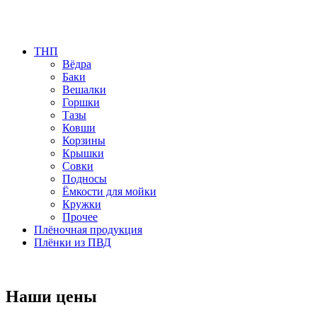
ТНП
Вёдра
Баки
Вешалки
Горшки
Тазы
Ковши
Корзины
Крышки
Совки
Подносы
Ёмкости для мойки
Кружки
Прочее
Плёночная продукция
Плёнки из ПВД
Наши цены